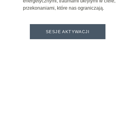
energetycznymi, traumami ukrytymi w ciele, 
przekonaniami, które nas ograniczają.
SESJE AKTYWACJI