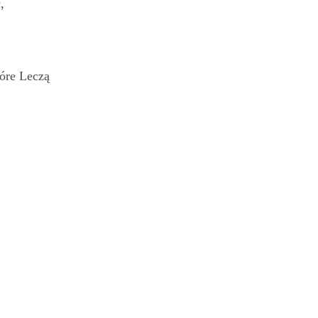
,
.
tóre Leczą