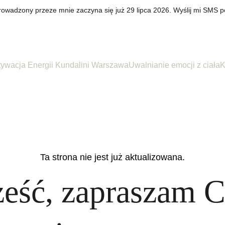
rowadzony przeze mnie zaczyna się już 29 lipca 2026. Wyślij mi SMS p
tywacja Energii Kundalini Warszawa
Uwalnianie emocji z ciała
K
Ta strona nie jest już aktualizowana.
eść, zapraszam C