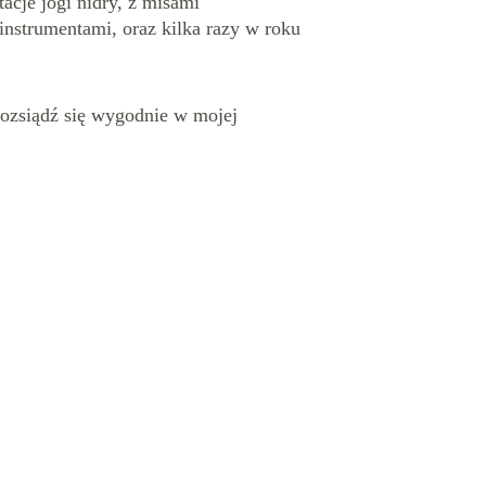
cje jogi nidry, z misami 
instrumentami, oraz kilka razy w roku 
rozsiądź się wygodnie w mojej 